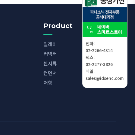
Product
전화:
릴레이
02-2266-4314
커넥터
팩스:
센서류
02-2277-3826
메일:
컨덴서
sales@idsenc.com
저항