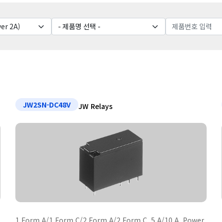
JW2SN-DC48V
JW Relays
1 Form A/1 Form C/2 Form A/2 Form C, 5 A/10 A, Power