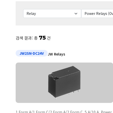
75
검색 결과: 총
건
JW2SN-DC24V
JW Relays
1 Form A/1 Form C/2 Form A/2 Form C, 5 A/10 A, Power