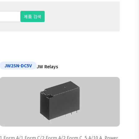
JW2SN-DC5V
JW Relays
1 Form A/1 Form C/2 Form A/2 Form C, 5 A/10 A, Power