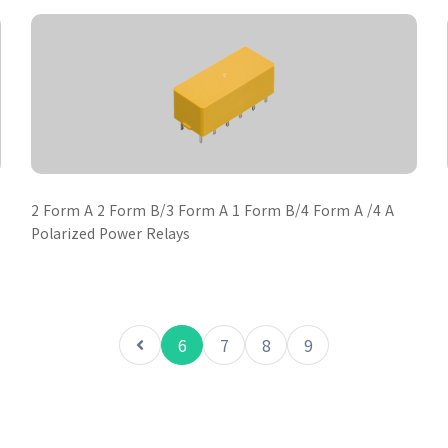
2 Form A 2 Form B/3 Form A 1 Form B/4 Form A /4 A
Polarized Power Relays
6
7
8
9